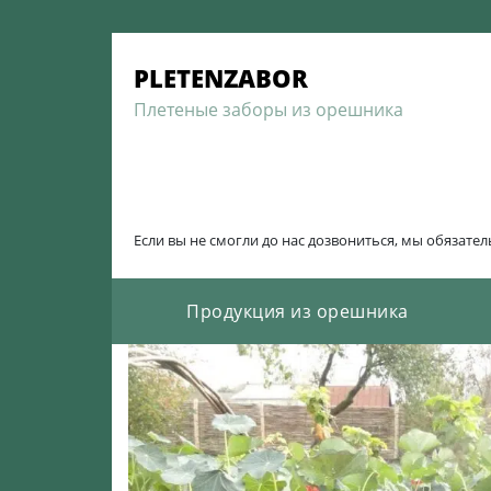
Skip
to
PLETENZABOR
content
Плетеные заборы из орешника
Если вы не смогли до нас дозвониться, мы обязате
Продукция из орешника