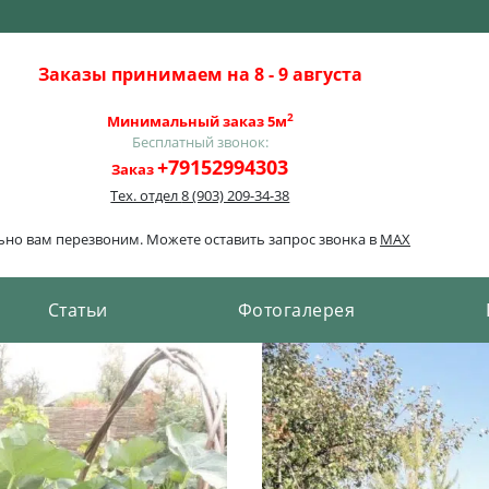
Заказы принимаем на 8 - 9 августа
2
Минимальный заказ 5м
Бесплатный звонок:
+79152994303
Заказ
Тех. отдел
8 (903) 209-34-38
льно вам перезвоним. Можете оставить запрос звонка в
MAX
Cтатьи
Фотогалерея