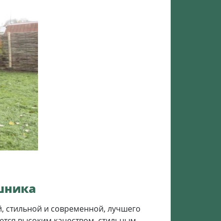
шника
ой, стильной и современной, лучшего
ются высоким качеством, стильным