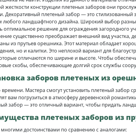
ой жесткости конструкции плетеных заборов они прослуж
и. Декоративный плетеный забор — это стилизованный 
м любого ландшафтного дизайна. Широкий выбор разны
 оптимальное решение для ограждения загородного учас
ужение существенно преображает внешний вид участка, 
ны из прутьев орешника. Этот материал обладает хорош
ждения, но и калитки. Это неплохой вариант для благоус
которые отличаются по ширине и высоте. Чтобы обеспеч
овые скобы, обеспечивающие долгий срок службы соор
ановка заборов плетеных из ореш
ремени. Мастера смогут установить плетеный забор сраз
олят вам погрузиться в атмосферу деревенской романти
ый забор — это отличный вариант, чтобы придать ландш
мущества плетеных заборов из пр
 многими достоинствами по сравнению с аналогами: