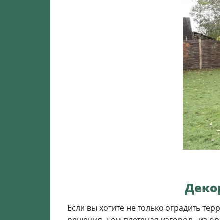
Деко
Если вы хотите не только оградить тер
решения, чем плетеная изгородь из ор