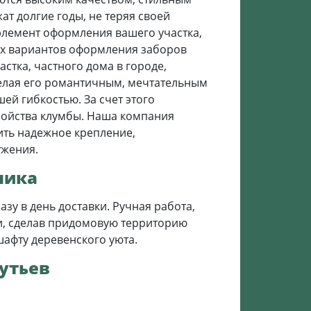
ат долгие годы, не теряя своей
элемент оформления вашего участка,
х вариантов оформления заборов
тка, частного дома в городе,
делая его романтичным, мечтательным
ей гибкостью. За счет этого
тройства клумбы. Наша компания
ить надежное крепление,
ужения.
ника
у в день доставки. Ручная работа,
ки, сделав придомовую территорию
афту деревенского уюта.
утьев