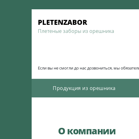
Skip
to
PLETENZABOR
content
Плетеные заборы из орешника
Если вы не смогли до нас дозвониться, мы обязате
Продукция из орешника
О компании