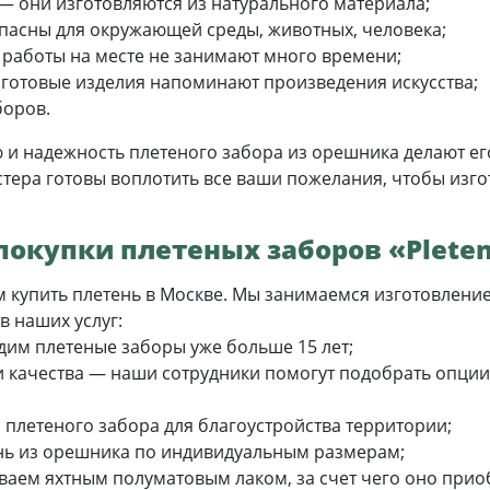
— они изготовляются из натурального материала;
пасны для окружающей среды, животных, человека;
работы на месте не занимают много времени;
готовые изделия напоминают произведения искусства;
боров.
ю и надежность плетеного забора из орешника делают 
стера готовы воплотить все ваши пожелания, чтобы изг
окупки плетеных заборов «Pleten
ам купить плетень в Москве. Мы занимаемся изготовлен
в наших услуг:
им плетеные заборы уже больше 15 лет;
 качества — наши сотрудники помогут подобрать опци
плетеного забора для благоустройства территории;
нь из орешника по индивидуальным размерам;
ваем яхтным полуматовым лаком, за счет чего оно при