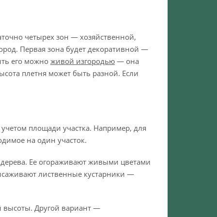
аточно четырех зон — хозяйственной,
город. Первая зона будет декоративной —
ить его можно
живой изгородью
— она
ысота плетня может быть разной. Если
с учетом площади участка. Например, для
одимое на один участок.
 дерева. Ее огораживают живыми цветами
высаживают лиственные кустарники —
й высоты. Другой вариант —