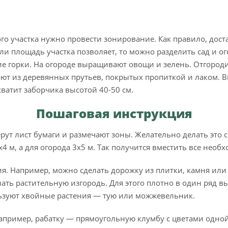
о участка нужно провести зонирование. Как правило, дост
сли площадь участка позволяет, то можно разделить сад и о
е горки. На огороде выращивают овощи и зелень. Отгород
вают из деревянных прутьев, покрытых пропиткой и лаком. В
ватит заборчика высотой 40-50 см.
Пошаговая инструкция
рут лист бумаги и размечают зоны. Желательно делать это 
4 м, а для огорода 3х5 м. Так получится вместить все необх
я. Например, можно сделать дорожку из плитки, камня или
ать растительную изгородь. Для этого плотно в один ряд 
льзуют хвойные растения — тую или можжевельник.
Например, рабатку — прямоугольную клумбу с цветами одно