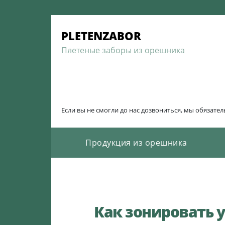
Skip
to
PLETENZABOR
content
Плетеные заборы из орешника
Если вы не смогли до нас дозвониться, мы обязате
Продукция из орешника
Как зонировать у