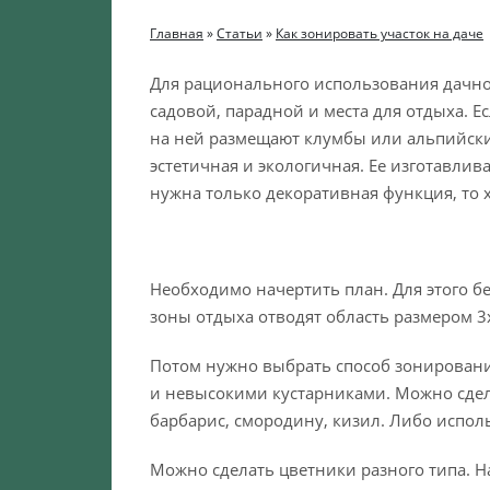
Главная
»
Статьи
»
Как зонировать участок на даче
Для рационального использования дачног
садовой, парадной и места для отдыха. Е
на ней размещают клумбы или альпийски
эстетичная и экологичная. Ее изготавли
нужна только декоративная функция, то х
Необходимо начертить план. Для этого бе
зоны отдыха отводят область размером 3х
Потом нужно выбрать способ зонировани
и невысокими кустарниками. Можно сдел
барбарис, смородину, кизил. Либо испо
Можно сделать цветники разного типа. 